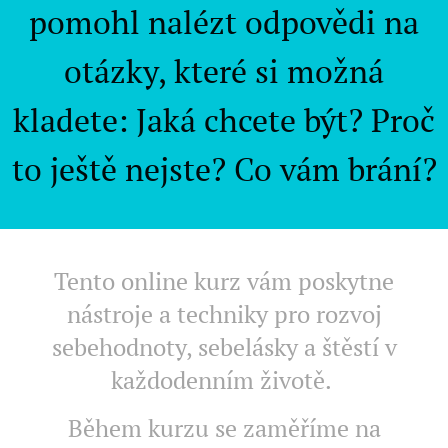
pomohl nalézt odpovědi na
otázky, které si možná
kladete: Jaká chcete být? Proč
to ještě nejste? Co vám brání?
Tento online kurz vám poskytne
nástroje a techniky pro rozvoj
sebehodnoty, sebelásky a štěstí v
každodenním životě.
Během kurzu se zaměříme na