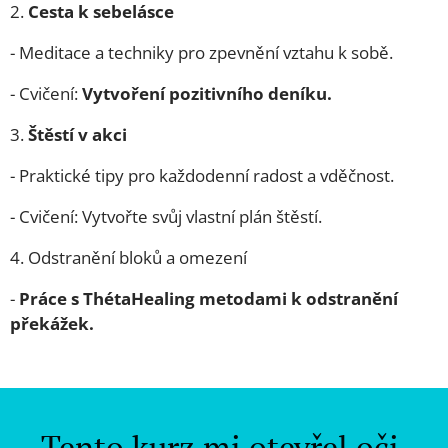
2.
⁠ ⁠Cesta k sebelásce
- Meditace a techniky pro zpevnění vztahu k sobě.
- Cvičení:
Vytvoření pozitivního deníku.
3.⁠ ⁠
Štěstí v akci
- Praktické tipy pro každodenní radost a vděčnost.
- Cvičení: Vytvořte svůj vlastní plán štěstí.
4.⁠ ⁠Odstranění bloků a omezení
-
Práce s ThétaHealing metodami k odstranění
překážek.
Tento kurz mi otevřel oči.