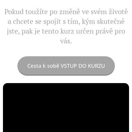
Pokud toužíte po změně ve svém životě
a chcete se spojit s tím, kým skutečně
jste, pak je tento kurz určen právě pro
vás.
Cesta k sobě VSTUP DO KURZU