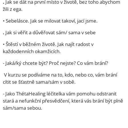
.
Jak se dát na první místo v životě, bez toho abychom
žili z ega.
•⁠ ⁠Sebelásce. Jak se milovat takoví, jací jsme.
.
Jak si věřit a důvěřovat sám/ sama v sebe
•⁠ ⁠Štěstí v běžném životě. Jak najít radost v
každodenních okamžicích.
- Jaká/ký chcete být? Proč nejste? Co vám brání?
V kurzu se podíváme na to, kdo, nebo co, vám brání
cítit se šťastně sama/sám v sobě.
- Jako ThétaHealing léčitelka vám pomohu odstranit
stará a nefunkční přesvědčení, která vás brání být plně
sám/sama sebou.