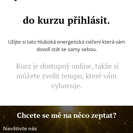
do kurzu přihlásit.
Užijte si tato hluboká energetická cvičení která vám
dovolí stát se samy sebou.
Kurz je dostupný online, takže si
můžete zvolit tempo, které vám
vyhovuje.
Chcete se mě na něco zeptat?
Navštivte nás