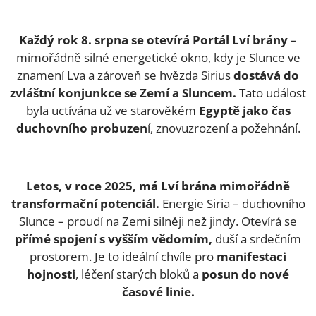
Každý rok 8. srpna se otevírá Portál Lví brány
–
mimořádně silné energetické okno, kdy je Slunce ve
znamení Lva a zároveň se hvězda Sirius
dostává do
zvláštní konjunkce se Zemí a Sluncem.
Tato událost
byla uctívána už ve starověkém
Egyptě jako čas
duchovního probuzen
í, znovuzrození a požehnání.
Letos, v roce 2025, má Lví brána mimořádně
transformační potenciál.
Energie Siria – duchovního
Slunce – proudí na Zemi silněji než jindy. Otevírá se
přímé spojení s vyšším vědomím,
duší a srdečním
prostorem. Je to ideální chvíle pro
manifestaci
hojnosti
, léčení starých bloků a
posun do nové
časové linie.