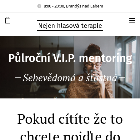
8:00 - 20:00, Brandýs nad Labem
Nejen hlasová terapie
Půlroční V.I.P. mentoring
Sebevědomá a šťastná
Pokud cítíte že to
chcete pojďte do